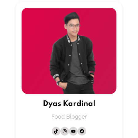
Dyas Kardinal
Food Blogger
فيسبوك
يوتيوب
إنستجرام
تيك توك