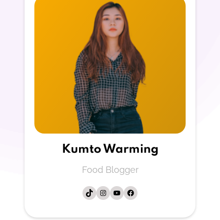
Kumto Warming
Food Blogger
فيسبوك
يوتيوب
إنستجرام
تيك توك