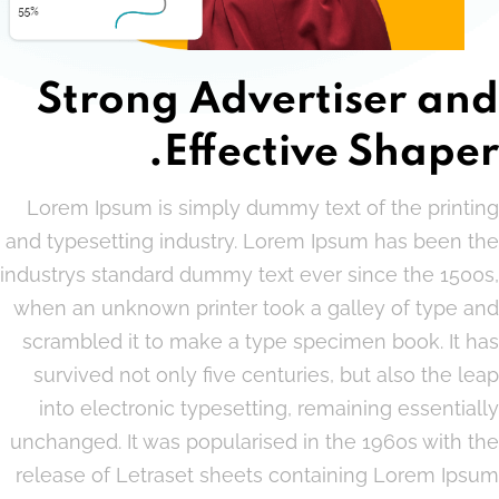
Strong Advertiser and
Effective Shaper.
Lorem Ipsum is simply dummy text of the printing
and typesetting industry. Lorem Ipsum has been the
industrys standard dummy text ever since the 1500s,
when an unknown printer took a galley of type and
scrambled it to make a type specimen book. It has
survived not only five centuries, but also the leap
into electronic typesetting, remaining essentially
unchanged. It was popularised in the 1960s with the
release of Letraset sheets containing Lorem Ipsum