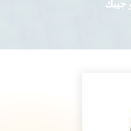
 جيبك