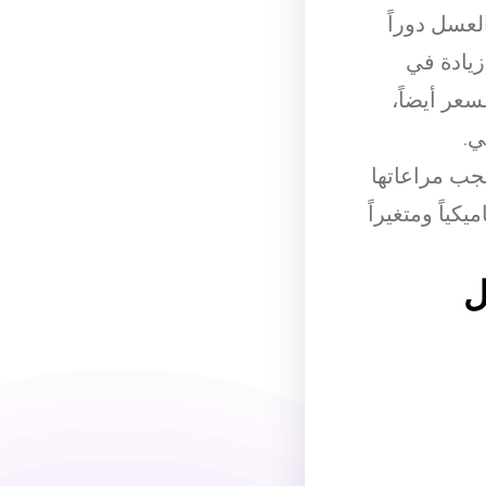
لعسل دوراً
زيادة في
عر أيضاً،
ي.
جب مراعاتها
ياً ومتغيراً
ل