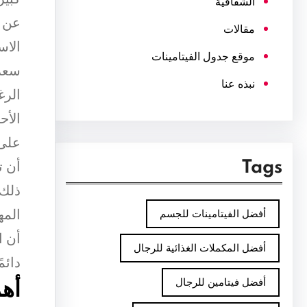
الشفافية
عن 
مقالات
الاس
موقع جدول الفيتامينات
سعر 
نبذه عنا
الرغ
الأح
على 
أن ت
Tags
ذلك،
المه
أفضل الفيتامينات للجسم
أن ا
أفضل المكملات الغذائية للرجال
دائم
أفضل فيتامين للرجال
أهم