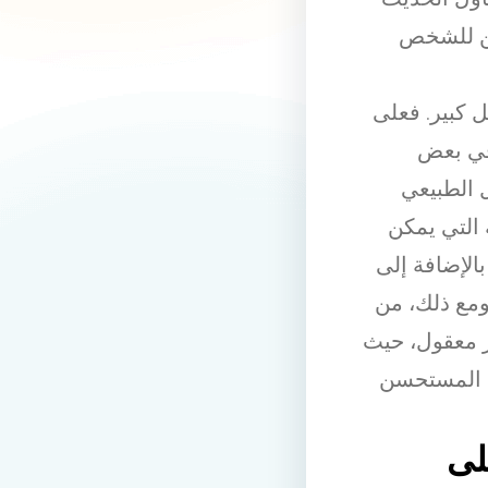
كن للشخص
 كبير. فعلى
في بعض
ل الطبيعي
 التي يمكن
الإضافة إلى
مع ذلك، من
 معقول، حيث
ن المستحسن
لى