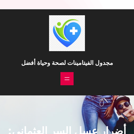
خطى
لى
لمحتوى
مجدول الفيتامينات لصحة وحياة أفضل
أضرار عسل السر العثماني: