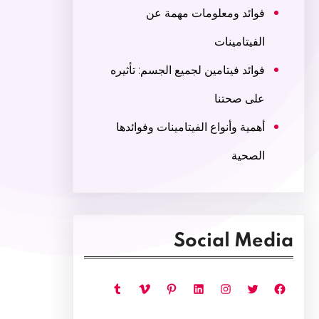
فوائد ومعلومات مهمة عن
الفيتامينات
فوائد فيتامين لجميع الجسم: تأثيره
على صحتنا
أهمية وأنواع الفيتامينات وفوائدها
الصحية
Social Media
فيسبوك
تويتر
إنستجرام
لينكد إن
بينتريست
فيميو
تمبلر