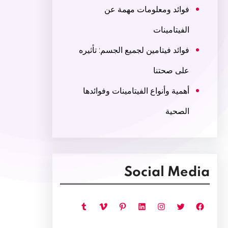
فوائد ومعلومات مهمة عن
الفيتامينات
فوائد فيتامين لجميع الجسم: تأثيره
على صحتنا
أهمية وأنواع الفيتامينات وفوائدها
الصحية
Social Media
فيسبوك
تويتر
إنستجرام
لينكد إن
بينتريست
فيميو
تمبلر