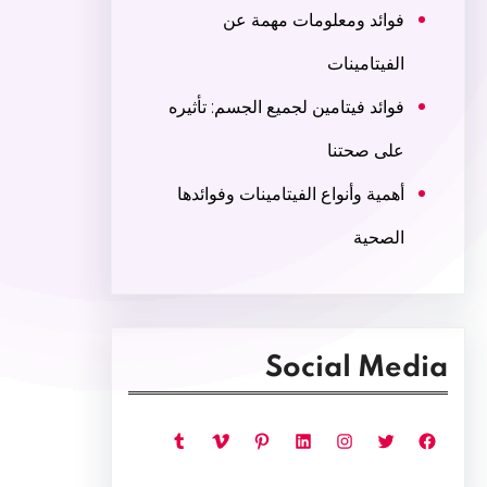
فوائد ومعلومات مهمة عن
الفيتامينات
فوائد فيتامين لجميع الجسم: تأثيره
على صحتنا
أهمية وأنواع الفيتامينات وفوائدها
الصحية
Social Media
فيسبوك
تويتر
إنستجرام
لينكد إن
بينتريست
فيميو
تمبلر