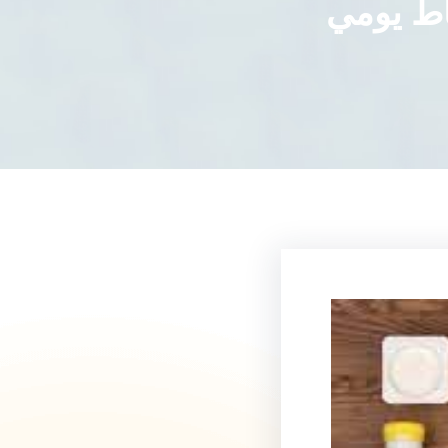
اط يومي