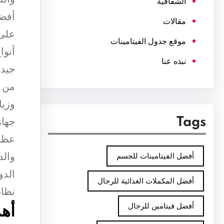
الشفافية
أفضل
مقالات
على 
موقع جدول الفيتامينات
أنوا
نبذه عنا
جيدة
من ب
Tags
أفضل الفيتامينات للجسم
الدو
أفضل المكملات الغذائية للرجال
نظام
أفضل فيتامين للرجال
أهم