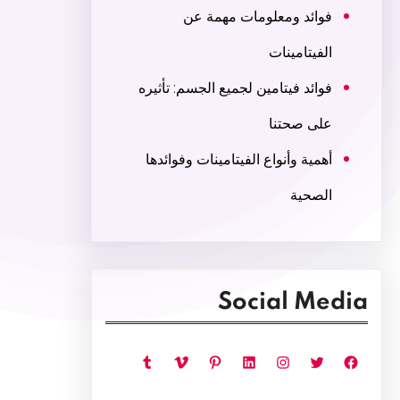
فوائد ومعلومات مهمة عن
الفيتامينات
فوائد فيتامين لجميع الجسم: تأثيره
على صحتنا
أهمية وأنواع الفيتامينات وفوائدها
الصحية
Social Media
فيسبوك
تويتر
إنستجرام
لينكد إن
بينتريست
فيميو
تمبلر