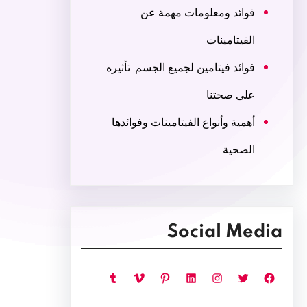
فوائد ومعلومات مهمة عن
الفيتامينات
فوائد فيتامين لجميع الجسم: تأثيره
على صحتنا
أهمية وأنواع الفيتامينات وفوائدها
الصحية
Social Media
فيسبوك
تويتر
إنستجرام
لينكد إن
بينتريست
فيميو
تمبلر