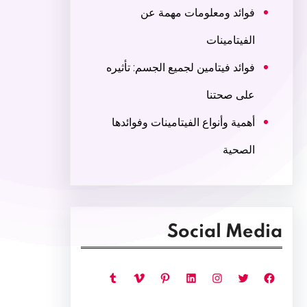
فوائد ومعلومات مهمة عن
الفيتامينات
فوائد فيتامين لجميع الجسم: تأثيره
على صحتنا
أهمية وأنواع الفيتامينات وفوائدها
الصحية
Social Media
فيسبوك
تويتر
إنستجرام
لينكد إن
بينتريست
فيميو
تمبلر