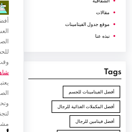
الشفافية
مقالات
أفضل
موقع جدول الفيتامينات
العس
نبذه عنا
الصح
للحص
وقت 
Tags
شاهد
يعتب
أفضل الفيتامينات للجسم
الصح
وتحس
أفضل المكملات الغذائية للرجال
لتجن
أفضل فيتامين للرجال
مشرو