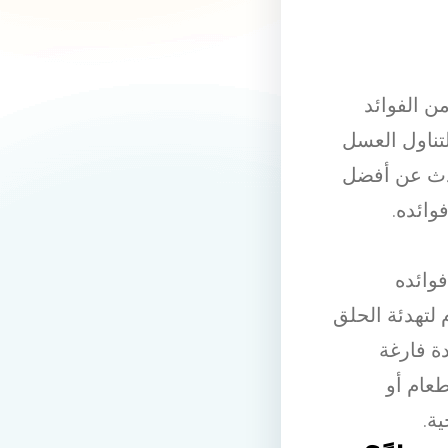
ن الفوائد
تناول العسل
دث عن أفضل
وائده.
وائده
 لتهدئة الحلق
ة فارغة
عام أو
ة.