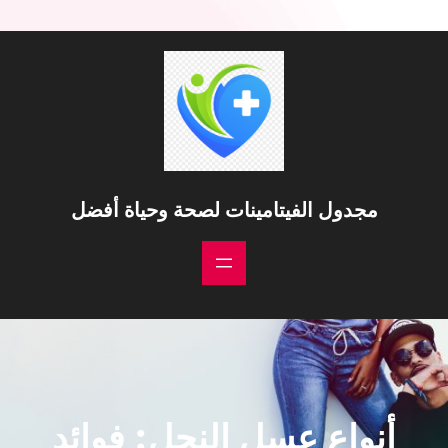
خطى
لى
لمحتوى
مجدول الفيتامينات لصحة وحياة أفضل
أنواع عسل النحل: فوائد