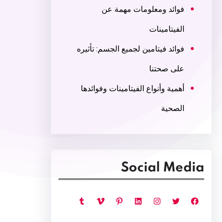
فوائد ومعلومات مهمة عن
الفيتامينات
فوائد فيتامين لجميع الجسم: تأثيره
على صحتنا
أهمية وأنواع الفيتامينات وفوائدها
الصحية
Social Media
فيسبوك
تويتر
إنستجرام
لينكد إن
بينتريست
فيميو
تمبلر