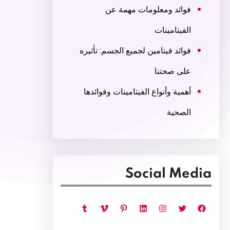
فوائد ومعلومات مهمة عن
الفيتامينات
فوائد فيتامين لجميع الجسم: تأثيره
على صحتنا
أهمية وأنواع الفيتامينات وفوائدها
الصحية
Social Media
فيسبوك
تويتر
إنستجرام
لينكد إن
بينتريست
فيميو
تمبلر