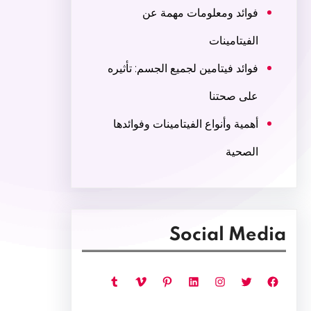
فوائد ومعلومات مهمة عن
الفيتامينات
فوائد فيتامين لجميع الجسم: تأثيره
على صحتنا
أهمية وأنواع الفيتامينات وفوائدها
الصحية
Social Media
فيسبوك
تويتر
إنستجرام
لينكد إن
بينتريست
فيميو
تمبلر