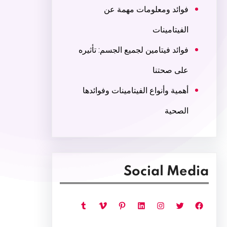
فوائد ومعلومات مهمة عن
الفيتامينات
فوائد فيتامين لجميع الجسم: تأثيره
على صحتنا
أهمية وأنواع الفيتامينات وفوائدها
الصحية
Social Media
فيسبوك
تويتر
إنستجرام
لينكد إن
بينتريست
فيميو
تمبلر