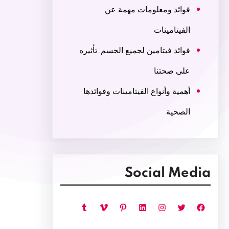
فوائد ومعلومات مهمة عن
الفيتامينات
فوائد فيتامين لجميع الجسم: تأثيره
على صحتنا
أهمية وأنواع الفيتامينات وفوائدها
الصحية
Social Media
فيسبوك
تويتر
إنستجرام
لينكد إن
بينتريست
فيميو
تمبلر