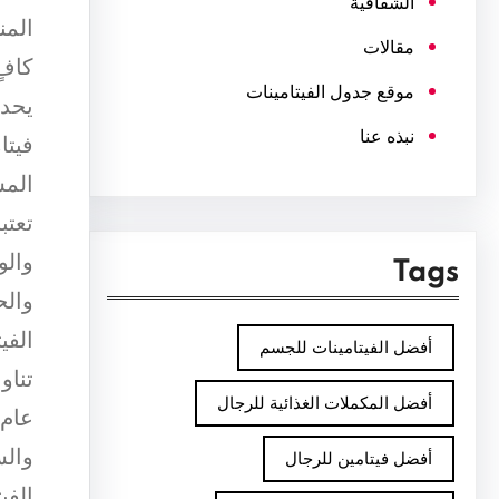
الشفافية
المن
مقالات
كافٍ
موقع جدول الفيتامينات
يحدث
نبذه عنا
فيتا
المش
تعتب
والو
Tags
والح
الفي
أفضل الفيتامينات للجسم
تناو
أفضل المكملات الغذائية للرجال
عام 
والس
أفضل فيتامين للرجال
الفي