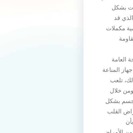
نات بشكل
لذي قد
ية مكملات
قاومة
ة العامة
جهاز المناعة
لك، تلعب
 ومن خلال
لجسم بشكل
راض القلب
أن
 من الأمراض.