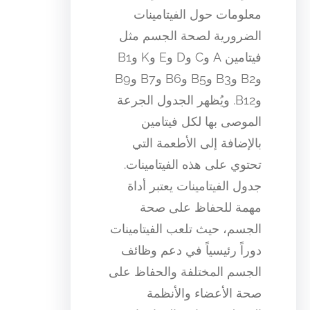
معلومات حول الفيتامينات
الضرورية لصحة الجسم مثل
فيتامين A وC وD وE وK وB1
وB2 وB3 وB5 وB6 وB7 وB9
وB12. ويُظهر الجدول الجرعة
الموصى بها لكل فيتامين
بالإضافة إلى الأطعمة التي
تحتوي على هذه الفيتامينات.
جدول الفيتامينات يعتبر أداة
مهمة للحفاظ على صحة
الجسم، حيث تلعب الفيتامينات
دوراً رئيسياً في دعم وظائف
الجسم المختلفة والحفاظ على
صحة الأعضاء والأنظمة