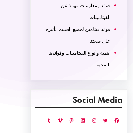
فوائد ومعلومات مهمة عن
الفيتامينات
فوائد فيتامين لجميع الجسم: تأثيره
على صحتنا
أهمية وأنواع الفيتامينات وفوائدها
الصحية
Social Media
فيسبوك
تويتر
إنستجرام
لينكد إن
بينتريست
فيميو
تمبلر