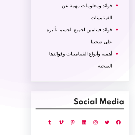
فوائد ومعلومات مهمة عن
الفيتامينات
فوائد فيتامين لجميع الجسم: تأثيره
على صحتنا
أهمية وأنواع الفيتامينات وفوائدها
الصحية
Social Media
فيسبوك
تويتر
إنستجرام
لينكد إن
بينتريست
فيميو
تمبلر