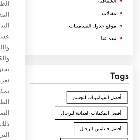
الشفافية
الطا
مقالات
المق
البدن
موقع جدول الفيتامينات
عسل 
نبذه عنا
والل
والك
يحتو
Tags
تعزز
يمكن
أفضل الفيتامينات للجسم
الطا
التم
أفضل المكملات الغذائية للرجال
ذلك،
أفضل فيتامين للرجال
التي