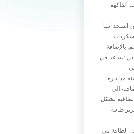
 الفاكهة
ن استخدامها
لسكريات
. بالإضافة
لتي تساعد في
ي.
نه مباشرة
افته إلى
الطاقية بشكل
زيز طاقة
سل الطاقة في