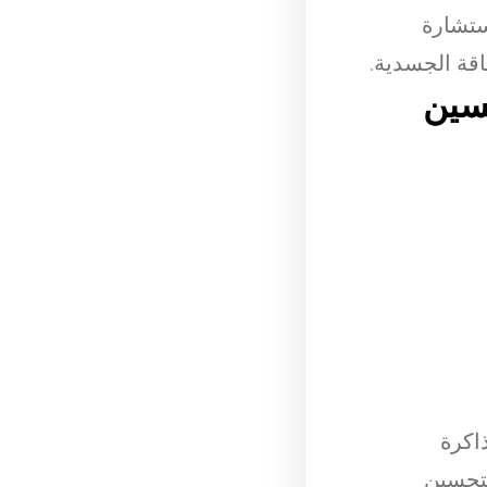
تشارة
قة الجسدية.
سين
اكرة
لتحسين