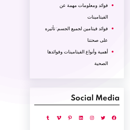
فوائد ومعلومات مهمة عن
الفيتامينات
فوائد فيتامين لجميع الجسم: تأثيره
على صحتنا
أهمية وأنواع الفيتامينات وفوائدها
الصحية
Social Media
فيسبوك
تويتر
إنستجرام
لينكد إن
بينتريست
فيميو
تمبلر