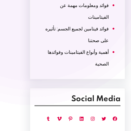
فوائد ومعلومات مهمة عن
الفيتامينات
فوائد فيتامين لجميع الجسم: تأثيره
على صحتنا
أهمية وأنواع الفيتامينات وفوائدها
الصحية
Social Media
فيسبوك
تويتر
إنستجرام
لينكد إن
بينتريست
فيميو
تمبلر