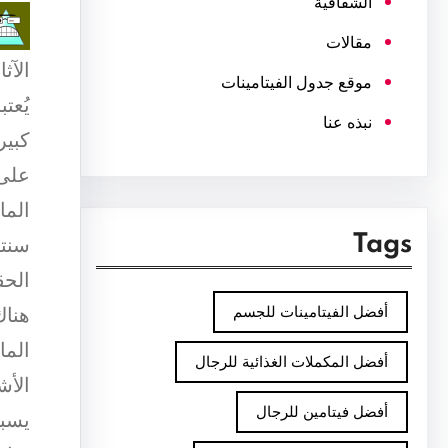
الشفافية
مقالات
الآث
موقع جدول الفيتامينات
يُعت
نبذه عنا
كبير
على 
الما
Tags
سنتن
الحق
أفضل الفيتامينات للجسم
هناك
الما
أفضل المكملات الغذائية للرجال
الأش
أفضل فيتامين للرجال
يسبب