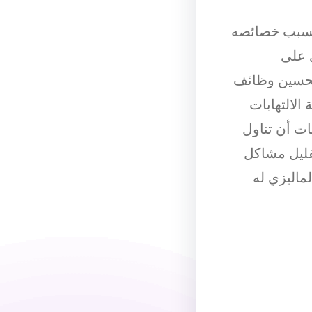
 بسبب خصائصه
ي على
 تحسين وظائف
الالتهابات
ت أن تناول
قليل مشاكل
ماليزي له