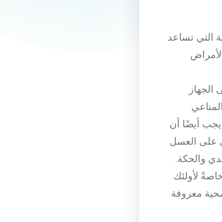
ة التي تساعد
الأمراض
 الجهاز
لمناعي
جب أيضًا أن
 على العسل
دي والحكة.
صةً لأولئك
حية معروفة