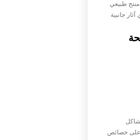
منتج طبيعي
ثار جانبية
حة
شاكل
ي على خصائص