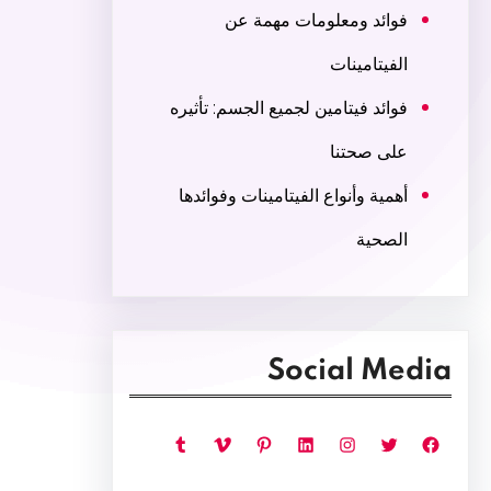
فوائد ومعلومات مهمة عن
الفيتامينات
فوائد فيتامين لجميع الجسم: تأثيره
على صحتنا
أهمية وأنواع الفيتامينات وفوائدها
الصحية
Social Media
فيسبوك
تويتر
إنستجرام
لينكد إن
بينتريست
فيميو
تمبلر