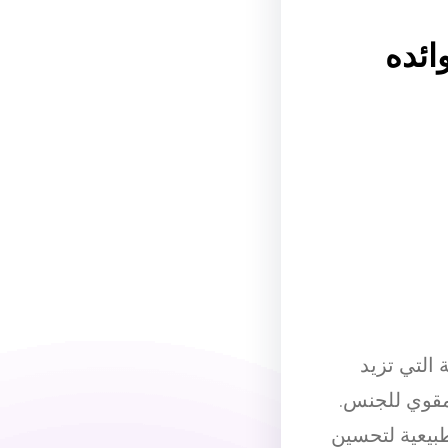
ائده
التي تزيد
كمقوي للجنس.
بيعية لتحسين