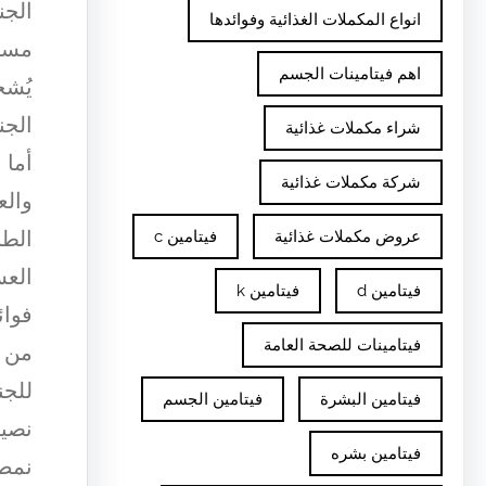
الجن
انواع المكملات الغذائية وفوائدها
مستو
اهم فيتامينات الجسم
يُشج
الجن
شراء مكملات غذائية
أما 
شركة مكملات غذائية
والع
الطب
عروض مكملات غذائية
فيتامين c
العس
فيتامين d
فيتامين k
فوائ
فيتامينات للصحة العامة
من ا
للجن
فيتامين البشرة
فيتامين الجسم
نصيح
فيتامين بشره
نمط 