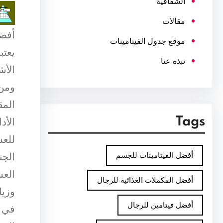
الشفافية
مقالات
أفضل
موقع جدول الفيتامينات
يعتب
نبذه عنا
الأش
ومن 
المق
Tags
الأد
للعس
أفضل الفيتامينات للجسم
الجن
العس
أفضل المكملات الغذائية للرجال
وزيا
أفضل فيتامين للرجال
في ت