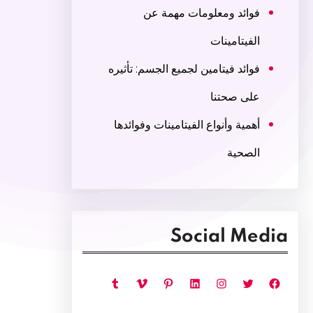
فوائد ومعلومات مهمة عن
الفيتامينات
فوائد فيتامين لجميع الجسم: تأثيره
على صحتنا
أهمية وأنواع الفيتامينات وفوائدها
الصحية
Social Media
فيسبوك
تويتر
إنستجرام
لينكد إن
بينتريست
فيميو
تمبلر