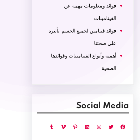
فوائد ومعلومات مهمة عن
الفيتامينات
فوائد فيتامين لجميع الجسم: تأثيره
على صحتنا
أهمية وأنواع الفيتامينات وفوائدها
الصحية
Social Media
فيسبوك
تويتر
إنستجرام
لينكد إن
بينتريست
فيميو
تمبلر