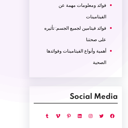
فوائد ومعلومات مهمة عن
الفيتامينات
فوائد فيتامين لجميع الجسم: تأثيره
على صحتنا
أهمية وأنواع الفيتامينات وفوائدها
الصحية
Social Media
فيسبوك
تويتر
إنستجرام
لينكد إن
بينتريست
فيميو
تمبلر