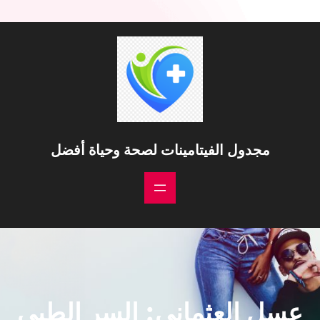
خطى
لى
لمحتوى
مجدول الفيتامينات لصحة وحياة أفضل
عسل العثماني: السر الطبي