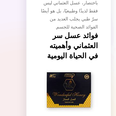
باختصار، عسل العثماني ليس
فقط لذيذًا وطبيعيًا، بل هو أيضًا
سرّ طبي يجلب العديد من
الفوائد الصحية للجسم.
فوائد عسل سر
العثماني وأهميته
في الحياة اليومية