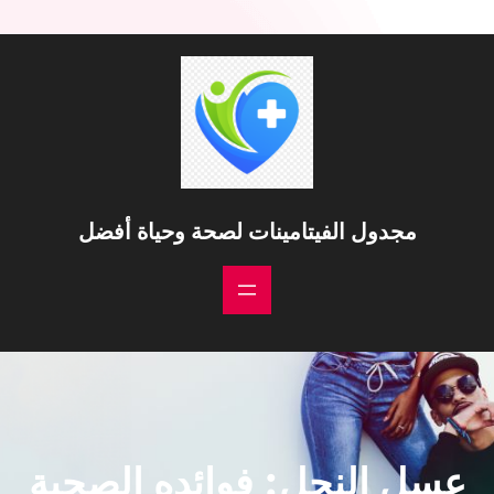
خطى
لى
لمحتوى
مجدول الفيتامينات لصحة وحياة أفضل
عسل النحل: فوائده الصحية