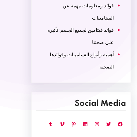
فوائد ومعلومات مهمة عن
الفيتامينات
فوائد فيتامين لجميع الجسم: تأثيره
على صحتنا
أهمية وأنواع الفيتامينات وفوائدها
الصحية
Social Media
فيسبوك
تويتر
إنستجرام
لينكد إن
بينتريست
فيميو
تمبلر