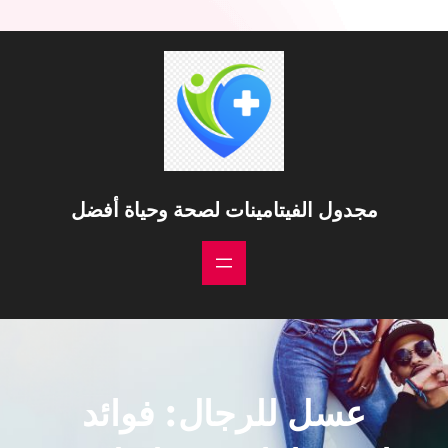
خطى
لى
لمحتوى
مجدول الفيتامينات لصحة وحياة أفضل
عسل للرجال: فوائد