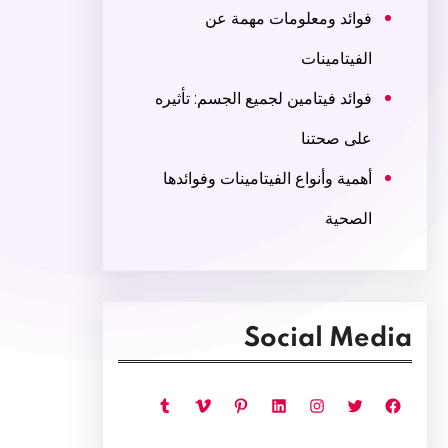
فوائد ومعلومات مهمة عن
الفيتامينات
فوائد فيتامين لجميع الجسم: تأثيره
على صحتنا
أهمية وأنواع الفيتامينات وفوائدها
الصحية
Social Media
فيسبوك
تويتر
إنستجرام
لينكد إن
بينتريست
فيميو
تمبلر