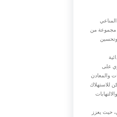
المناعي
 مجموعة من
 وتحسين
ئية
وي على
ات والمعادن
كن للاستهلاك
لالتهابات
، حيث يعزز