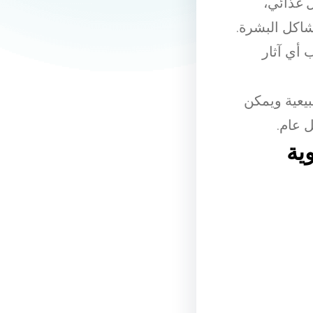
 غذائي،
اكل البشرة.
ب أي آثار
بيعية ويمكن
 عام.
ية