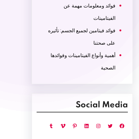
فوائد ومعلومات مهمة عن
الفيتامينات
فوائد فيتامين لجميع الجسم: تأثيره
على صحتنا
أهمية وأنواع الفيتامينات وفوائدها
الصحية
Social Media
فيسبوك
تويتر
إنستجرام
لينكد إن
بينتريست
فيميو
تمبلر