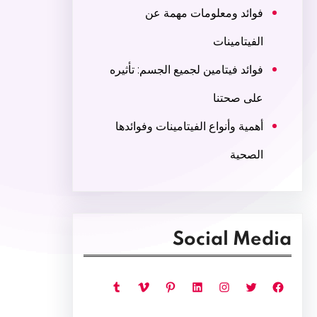
فوائد ومعلومات مهمة عن
الفيتامينات
فوائد فيتامين لجميع الجسم: تأثيره
على صحتنا
أهمية وأنواع الفيتامينات وفوائدها
الصحية
Social Media
فيسبوك
تويتر
إنستجرام
لينكد إن
بينتريست
فيميو
تمبلر