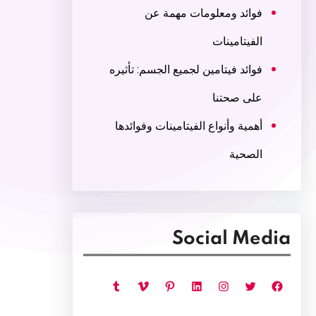
فوائد ومعلومات مهمة عن
الفيتامينات
فوائد فيتامين لجميع الجسم: تأثيره
على صحتنا
أهمية وأنواع الفيتامينات وفوائدها
الصحية
Social Media
فيسبوك
تويتر
إنستجرام
لينكد إن
بينتريست
فيميو
تمبلر