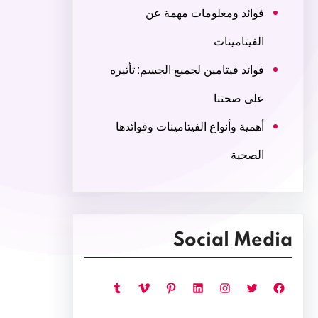
فوائد ومعلومات مهمة عن
الفيتامينات
فوائد فيتامين لجميع الجسم: تأثيره
على صحتنا
أهمية وأنواع الفيتامينات وفوائدها
الصحية
Social Media
فيسبوك
تويتر
إنستجرام
لينكد إن
بينتريست
فيميو
تمبلر