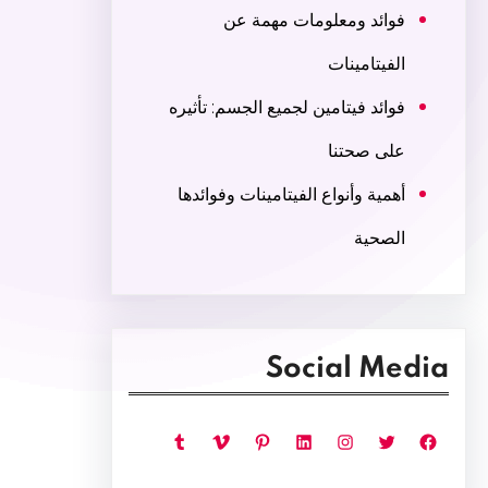
فوائد ومعلومات مهمة عن
الفيتامينات
فوائد فيتامين لجميع الجسم: تأثيره
على صحتنا
أهمية وأنواع الفيتامينات وفوائدها
الصحية
Social Media
فيسبوك
تويتر
إنستجرام
لينكد إن
بينتريست
فيميو
تمبلر