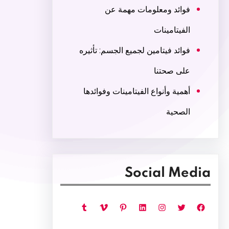
فوائد ومعلومات مهمة عن
الفيتامينات
فوائد فيتامين لجميع الجسم: تأثيره
على صحتنا
أهمية وأنواع الفيتامينات وفوائدها
الصحية
Social Media
فيسبوك
تويتر
إنستجرام
لينكد إن
بينتريست
فيميو
تمبلر