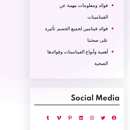
فوائد ومعلومات مهمة عن
الفيتامينات
فوائد فيتامين لجميع الجسم: تأثيره
على صحتنا
أهمية وأنواع الفيتامينات وفوائدها
الصحية
Social Media
فيسبوك
تويتر
إنستجرام
لينكد إن
بينتريست
فيميو
تمبلر