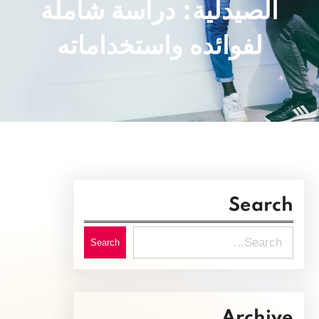
الصيدلية: دراسة شاملة
لفوائده واستخداماته
Search
S
Search
e
a
r
Archive