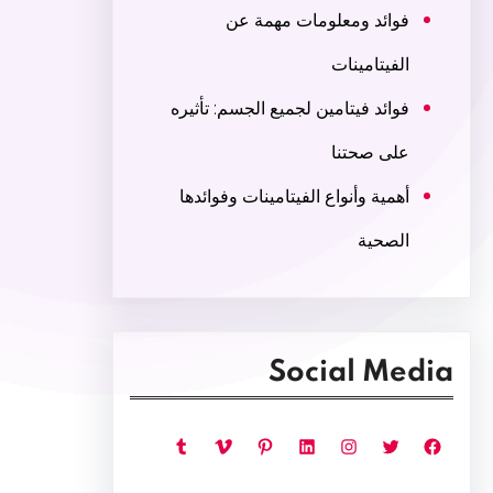
فوائد ومعلومات مهمة عن
الفيتامينات
فوائد فيتامين لجميع الجسم: تأثيره
على صحتنا
أهمية وأنواع الفيتامينات وفوائدها
الصحية
Social Media
فيسبوك
تويتر
إنستجرام
لينكد إن
بينتريست
فيميو
تمبلر