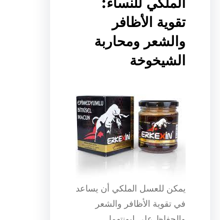
الملكي للنساء:
تقوية الأظافر
والشعر ومحاربة
الشيخوخة
يمكن للعسل الملكي أن يساعد
في تقوية الأظافر والشعر
والحفاظ على ليونتهما