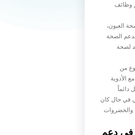
م وظائف
ة العيون،
ات بدعم الصحة
ا 3 الدهني المفيد لصحة
وع من
ع الأدوية
دائماً
ي في حال كان
ه والخضروات
ت في دعم