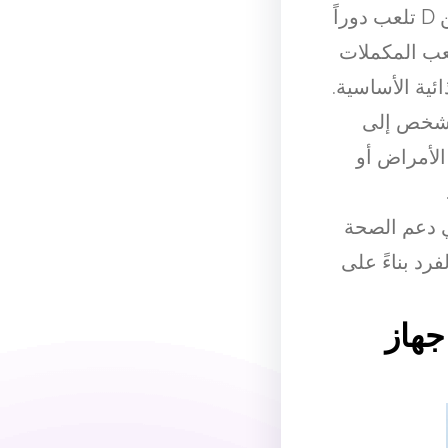
الجسم الطبيعية. تكملات الفيتامينات مثل فيتامين C وفيتامين D تلعب دوراً
لعب المكملات
ئية الأساسية.
الشخص إلى
الأمراض أو
في دعم الصحة
رد بناءً على
جهاز