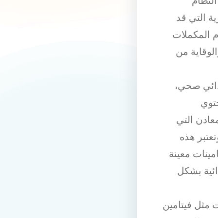
النظام
ية التي قد
م المكملات
لوقاية من
غذائي صحي،
توي
عادن التي
عتبر هذه
ينات معينة
ائية بشكل
ت مثل فيتامين