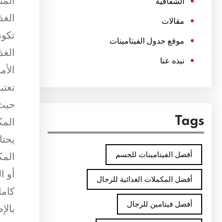
المن
الشفافية
الغذ
مقالات
تكون
موقع جدول الفيتامينات
الغذ
نبذه عنا
الأم
تعتب
حيث 
Tags
المك
يحتا
أفضل الفيتامينات للجسم
المك
أو ا
أفضل المكملات الغذائية للرجال
كامل
أفضل فيتامين للرجال
بالإ