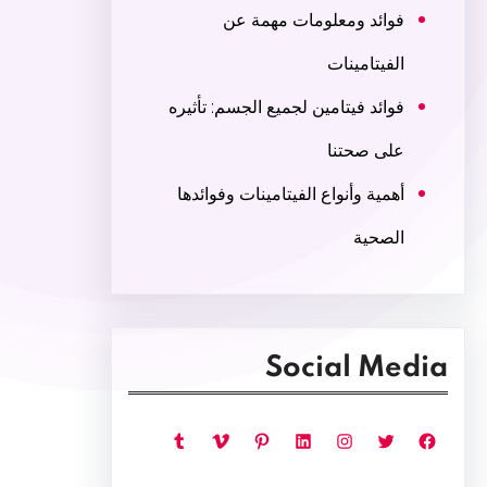
فوائد ومعلومات مهمة عن
الفيتامينات
فوائد فيتامين لجميع الجسم: تأثيره
على صحتنا
أهمية وأنواع الفيتامينات وفوائدها
الصحية
Social Media
فيسبوك
تويتر
إنستجرام
لينكد إن
بينتريست
فيميو
تمبلر