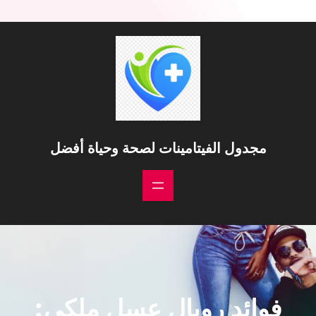
خطى
لى
لمحتوى
مجدول الفيتامينات لصحة وحياة أفضل
فوائد رويال عسل ملكي: