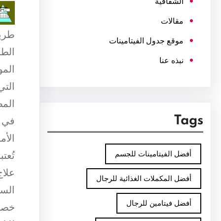
الشفافية
مقالات
طريق
موقع جدول الفيتامينات
الطب
نبذه عنا
المو
التي
المض
Tags
في ه
الأم
أفضل الفيتامينات للجسم
تُعت
علاج
أفضل المكملات الغذائية للرجال
السن
أفضل فيتامين للرجال
خصائ