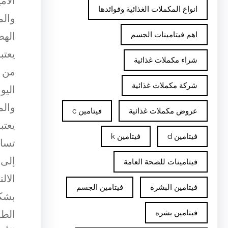
الأم
انواع المكملات الغذائية وفوائدها
والم
اهم فيتامينات الجسم
اله
يعتب
شراء مكملات غذائية
من ا
شركة مكملات غذائية
اليو
والم
عروض مكملات غذائية
فيتامين c
يعتب
فيتامين d
فيتامين k
تساع
إلى 
فيتامينات للصحة العامة
الال
فيتامين البشرة
فيتامين الجسم
بشكل
فيتامين بشره
الطا