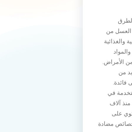
لطرق
ر العسل من
ة والغذائية
والمواد
من الأمراض.
يد من
فائدة.
ستخدمة في
منذ آلاف
توي على
خصائص مضادة