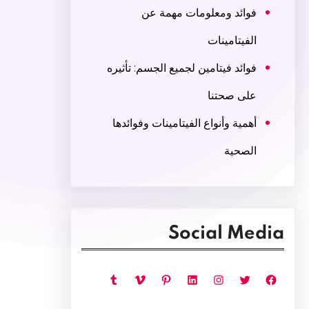
فوائد ومعلومات مهمة عن
الفيتامينات
فوائد فيتامين لجميع الجسم: تأثيره
على صحتنا
أهمية وأنواع الفيتامينات وفوائدها
الصحية
Social Media
فيسبوك
تويتر
إنستجرام
لينكد إن
بينتريست
فيميو
تمبلر