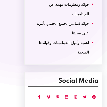
فوائد ومعلومات مهمة عن
الفيتامينات
فوائد فيتامين لجميع الجسم: تأثيره
على صحتنا
أهمية وأنواع الفيتامينات وفوائدها
الصحية
Social Media
فيسبوك
تويتر
إنستجرام
لينكد إن
بينتريست
فيميو
تمبلر