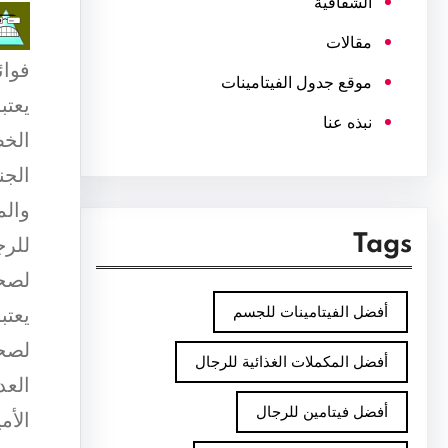
الشفافية
مقالات
فوائ
موقع جدول الفيتامينات
يعتب
نبذه عنا
الخص
الجن
والم
Tags
للرج
لصحة
أفضل الفيتامينات للجسم
يعتب
لصحة
أفضل المكملات الغذائية للرجال
العد
أفضل فيتامين للرجال
الأم