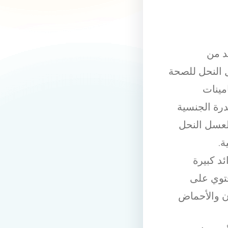
د من
 النحل للصحة
مينات
درة الجنسية
لعسل النحل
.
د كبيرة
توي على
دن والأحماض