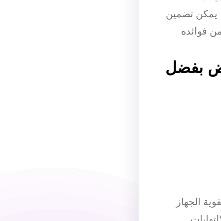
، يمكن تضمين
ن فوائده
اض بفضل
ية الجهاز
تهابات.