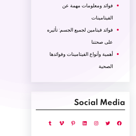
فوائد ومعلومات مهمة عن
الفيتامينات
فوائد فيتامين لجميع الجسم: تأثيره
على صحتنا
أهمية وأنواع الفيتامينات وفوائدها
الصحية
Social Media
فيسبوك
تويتر
إنستجرام
لينكد إن
بينتريست
فيميو
تمبلر