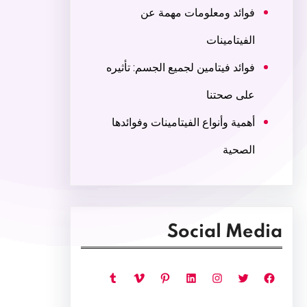
فوائد ومعلومات مهمة عن
الفيتامينات
فوائد فيتامين لجميع الجسم: تأثيره
على صحتنا
أهمية وأنواع الفيتامينات وفوائدها
الصحية
Social Media
فيسبوك
تويتر
إنستجرام
لينكد إن
بينتريست
فيميو
تمبلر