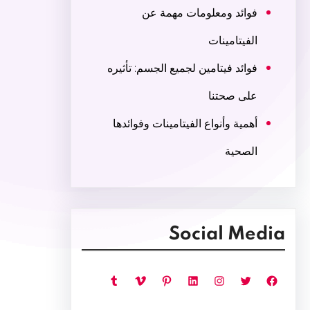
فوائد ومعلومات مهمة عن
الفيتامينات
فوائد فيتامين لجميع الجسم: تأثيره
على صحتنا
أهمية وأنواع الفيتامينات وفوائدها
الصحية
Social Media
فيسبوك
تويتر
إنستجرام
لينكد إن
بينتريست
فيميو
تمبلر