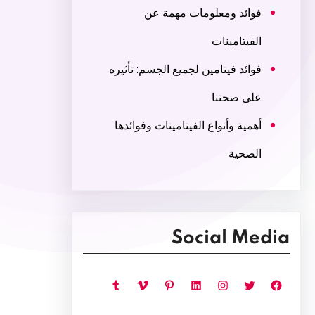
فوائد ومعلومات مهمة عن
الفيتامينات
فوائد فيتامين لجميع الجسم: تأثيره
على صحتنا
أهمية وأنواع الفيتامينات وفوائدها
الصحية
Social Media
فيسبوك
تويتر
إنستجرام
لينكد إن
بينتريست
فيميو
تمبلر