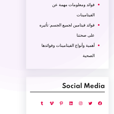
فوائد ومعلومات مهمة عن
الفيتامينات
فوائد فيتامين لجميع الجسم: تأثيره
على صحتنا
أهمية وأنواع الفيتامينات وفوائدها
الصحية
Social Media
فيسبوك
تويتر
إنستجرام
لينكد إن
بينتريست
فيميو
تمبلر