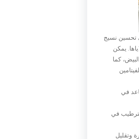
 تحسين نسيج
اها. يمكن
لبيض، كما
يتامين
اعد في
لترطيب في
ة وتقليل