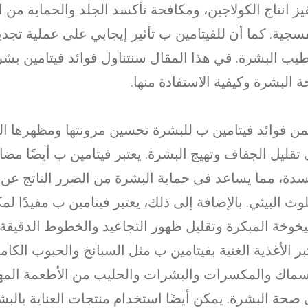
يز انتاج الكولاجين، ومكافحة تأكسد الجلد والحماية من 
فسجية. كما أن للفيتامين ب تأثير إيجابي على عملية تجديد
يب البشرة. في هذا المقال سنتناول فوائد فيتامين بشر
 البشرة وكيفية الاستفادة منها.
ن فوائد فيتامين ب للبشرة تحسين مرونتها ومظهرها الع
تقليل الجفاف وتهيج البشرة. يعتبر فيتامين ب أيضًا مضادًا
سدة، مما يساعد في حماية البشرة من الضرر الناتج عن 
لوث البيئي. بالإضافة إلى ذلك، يعتبر فيتامين ب مفيدًا ل
خوخة المبكرة وتقليل ظهور التجاعيد والخطوط الدقيقة.
بر الأغذية الغنية بفيتامين ب مثل السبانخ والحبوب الكام
سماك والمكسرات والبشرات والحليب من الأطعمة المه
صحة البشرة. يمكن أيضًا استخدام منتجات العناية بالبش