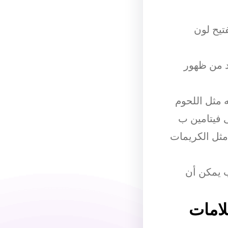
تيح لون
د من ظهور
 مثل اللحوم
 فيتامين ب
مثل الكريمات
ب يمكن أن
امات