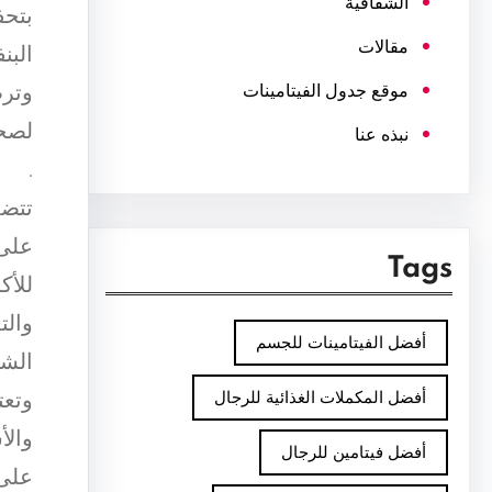
الشفافية
بتحف
مقالات
البن
وترط
موقع جدول الفيتامينات
لصحة
نبذه عنا
.
تتضم
على 
Tags
للأك
والت
أفضل الفيتامينات للجسم
الشي
وتعت
أفضل المكملات الغذائية للرجال
والأ
أفضل فيتامين للرجال
على 