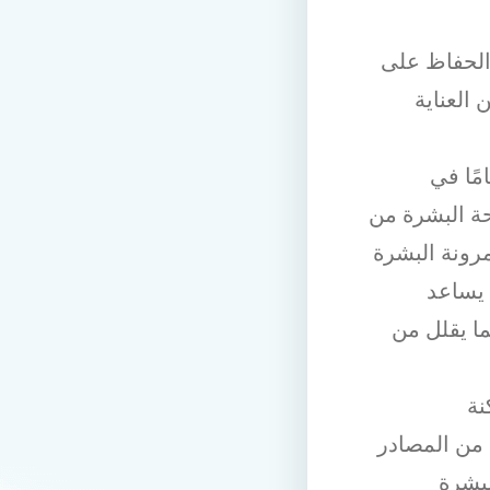
 الحفاظ على
العناية
مًا في
ة البشرة من
رونة البشرة
 يساعد
ا يقلل من
نة
 من المصادر
لبشرة