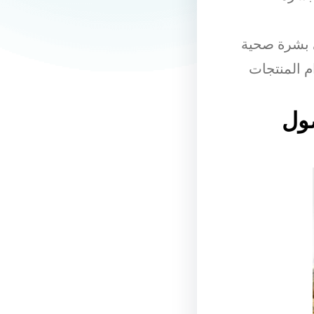
ى بشرة صحية
م المنتجات
صول