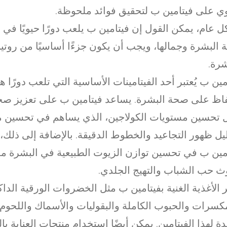
ي على فيتامين ب لتحقيق فوائد ملحوظة.
 عام، يمكن القول إن فيتامين ب يلعب دورًا حيويًا في
البشرة وجمالها، ويجب أن يكون جزءًا أساسيًا من روتين 
شرة.
مين ب يُعتبر أحد الفيتامينات الأساسية التي تلعب دورًا ها
اظ على صحة البشرة. يساعد فيتامين ب على تعزيز صح
 تحسين مستويات الكولاجين، الذي يساهم في تحسين م
يل ظهور التجاعيد والخطوط الدقيقة. بالإضافة إلى ذلك،
مين ب في تحسين توازن الزيوت الطبيعية في البشرة مم
 حب الشباب والتهيج الجلدي.
ر الأغذية الغنية بفيتامين ب مثل الخضروات الورقية الداك
كسرات والحبوب الكاملة والبقوليات والأسماك واللحوم
دة لهذا الفيتامين. يمكن أيضًا استخدام منتجات العناية با