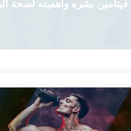
 فيتامين بشره وأهميته لصحة ال